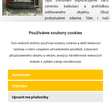
typů stěhování doporučujeme začít
cenovou kalkulací a prohlídkou
stěhovaného objektu. Obojí
poskytujeme zdarma. Vám, i naší
společnosti, to velmi usnadní následnou práci. V návaznosti na
kalkulaci budeme schopni určit náročnost stěhování, domluvíme
Používáme soubory cookies
se na počtu stěhováků, velikosti auta, případném zapůjčení
obalového materiálu apod.
Tyto webové stránky používají soubory cookies a další sledovací
nástroje s cílem vylepšení uživatelského prostředí, zobrazení
přizpůsobeného obsahu a reklam, analýzy návštěvnosti webových
stránek a zjištění zdroje návštěvnosti.
Souhlasím
Odmítám
Upravit mé předvolby
Nahoru