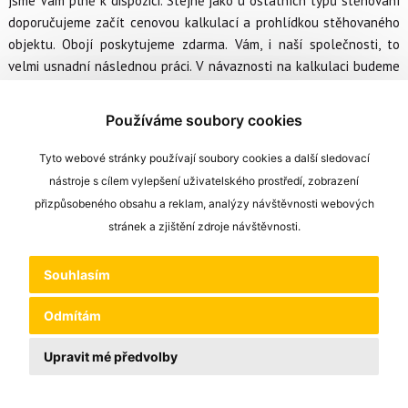
jsme Vám plně k dispozici. Stejně jako u ostatních typů stěhování
doporučujeme začít cenovou kalkulací a prohlídkou stěhovaného
objektu. Obojí poskytujeme zdarma. Vám, i naší společnosti, to
velmi usnadní následnou práci. V návaznosti na kalkulaci budeme
schopni určit náročnost stěhování, domluvíme se na počtu
stěhováků, velikosti auta, případném zapůjčení obalového
Používáme soubory cookies
materiálu apod.
Tyto webové stránky používají soubory cookies a další sledovací
nástroje s cílem vylepšení uživatelského prostředí, zobrazení
přizpůsobeného obsahu a reklam, analýzy návštěvnosti webových
stránek a zjištění zdroje návštěvnosti.
Souhlasím
Odmítám
Upravit mé předvolby
Nahoru